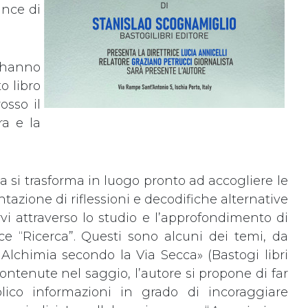
ance di
 hanno
o libro
osso il
a e la
na si trasforma in luogo pronto ad accogliere le
azione di riflessioni e decodifiche alternative
rvi attraverso lo studio e l’approfondimento di
isce “Ricerca”. Questi sono alcuni dei temi, da
Alchimia secondo la Via Secca» (Bastogi libri
contenute nel saggio, l’autore si propone di far
lico informazioni in grado di incoraggiare