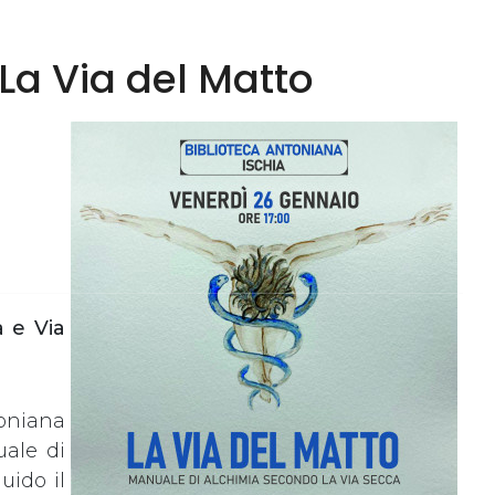
 La Via del Matto
a e Via
toniana
uale di
uido il