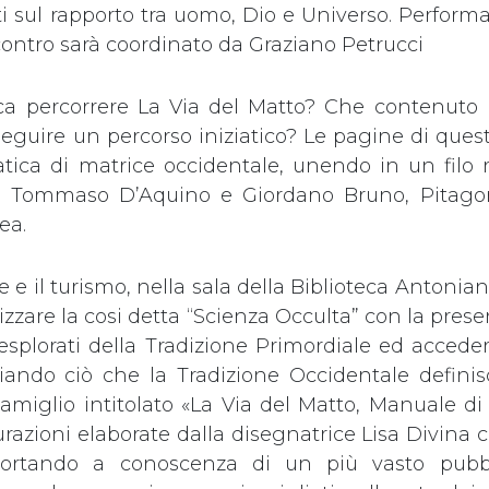
 sul rapporto tra uomo, Dio e Universo. Perform
ncontro sarà coordinato da Graziano Petrucci
ca percorrere La Via del Matto? Che contenuto
eguire un percorso iniziatico? Le pagine di quest
atica di matrice occidentale, unendo in un filo r
 di Tommaso D’Aquino e Giordano Bruno, Pitagor
dea.
 e il turismo, nella sala della Biblioteca Antonia
zare la cosi detta “Scienza Occulta” con la present
nesplorati della Tradizione Primordiale ed accede
o avviando ciò che la Tradizione Occidentale defin
amiglio intitolato «La Via del Matto, Manuale di 
igurazioni elaborate dalla disegnatrice Lisa Divina 
 portando a conoscenza di un più vasto pubb