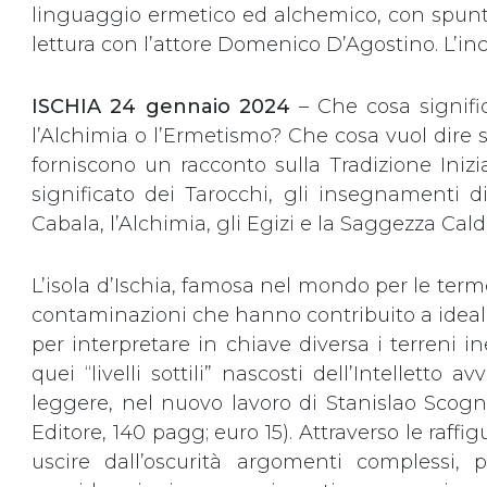
linguaggio ermetico ed alchemico, con spunti
lettura con l’attore Domenico D’Agostino. L’i
ISCHIA 24 gennaio 2024
– Che cosa signifi
l’Alchimia o l’Ermetismo? Che cosa vuol dire s
forniscono un racconto sulla Tradizione Inizi
significato dei Tarocchi, gli insegnamenti
Cabala, l’Alchimia, gli Egizi e la Saggezza Cal
L’isola d’Ischia, famosa nel mondo per le terme
contaminazioni che hanno contribuito a idealiz
per interpretare in chiave diversa i terreni i
quei “livelli sottili” nascosti dell’Intellett
leggere, nel nuovo lavoro di Stanislao Scogn
Editore, 140 pagg; euro 15). Attraverso le raff
uscire dall’oscurità argomenti complessi,