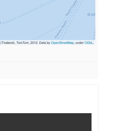
i (Thailand), TomTom, 2012. Data by
OpenStreetMap
, under
ODbL
.