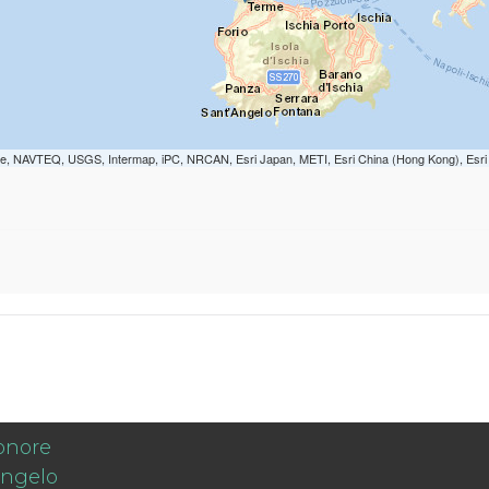
orme, NAVTEQ, USGS, Intermap, iPC, NRCAN, Esri Japan, METI, Esri China (Hong Kong), Esr
onore
angelo