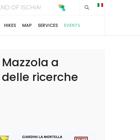
Type 2 or more chara
SLAND OF ISCHIA!
HIKES
MAP
SERVICES
EVENTS
i Mazzola a
 delle ricerche