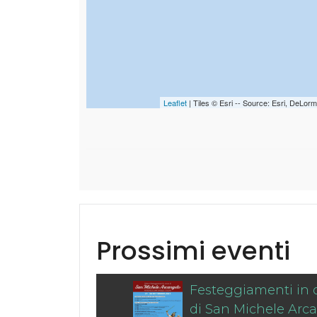
Leaflet
| Tiles © Esri -- Source: Esri, DeL
Prossimi eventi
Festeggiamenti in 
di San Michele Arc