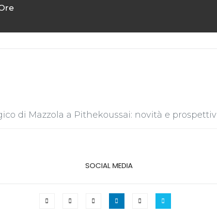
Ore
ico di Mazzola a Pithekoussai: novità e prospettive
SOCIAL MEDIA