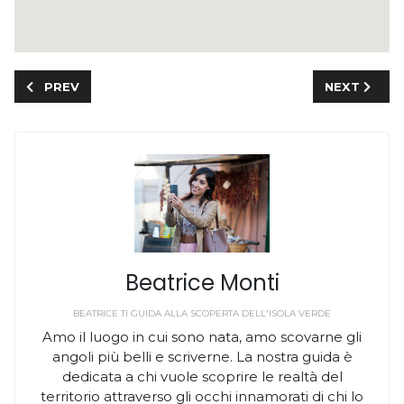
PREVIOUS ARTICLE: AT THE SEASONS LOUNGE BAR, EVER
NEXT ARTIC
PREV
NEXT
Beatrice Monti
BEATRICE TI GUIDA ALLA SCOPERTA DELL'ISOLA VERDE
Amo il luogo in cui sono nata, amo scovarne gli
angoli più belli e scriverne. La nostra guida è
dedicata a chi vuole scoprire le realtà del
territorio attraverso gli occhi innamorati di chi lo