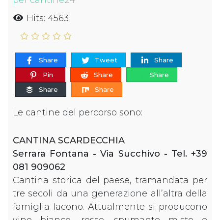
per cantine24
Hits: 4563
Share
Tweet
Share
Pin
Share
Share
Share
Share
Le cantine del percorso sono:
CANTINA SCARDECCHIA
Serrara Fontana - Via Succhivo - Tel. +39
081 909062
Cantina storica del paese, tramandata per
tre secoli da una generazione all’altra della
famiglia Iacono. Attualmente si producono
vino bianco, rosso, spumante misto e