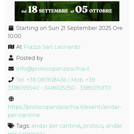
Starting on Sun 21 September 2025 Ore
10:00
At
Piazza San Leonardo
Posted by
info@prolocopanzaischia.it
Tel. +39 081908436 | Mob. +39
3318095540 - 3496125250 - 3385015970
https://prolocopanzaischia.it/eventi/andar-
per-cantine
Tags:
andar per cantine
,
proloco
,
andar