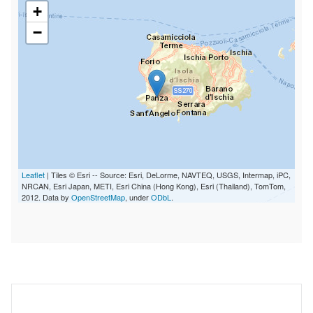
+
−
Leaflet
| Tiles © Esri -- Source: Esri, DeLorme, NAVTEQ, USGS, Intermap, iPC,
NRCAN, Esri Japan, METI, Esri China (Hong Kong), Esri (Thailand), TomTom,
2012. Data by
OpenStreetMap
, under
ODbL
.