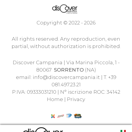
Copyright © 2022 - 2026
All rights reserved. Any reproduction, even
partial, without authorization is prohibited.
Discover Campania | Via Marina Piccola, 1 -
80067
SORRENTO
(NA)
email:
info@discovercampania.it
| T. +39
081.497.23.21
P.IVA: 09333031210 | N° iscrizione ROC: 34142
Home
|
Privacy
Type 2 o