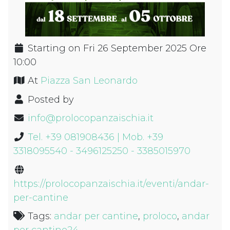
Starting on Fri 26 September 2025 Ore
10:00
At
Piazza San Leonardo
Posted by
info@prolocopanzaischia.it
Tel. +39 081908436 | Mob. +39
3318095540 - 3496125250 - 3385015970
https://prolocopanzaischia.it/eventi/andar-
per-cantine
Tags:
andar per cantine
,
proloco
,
andar