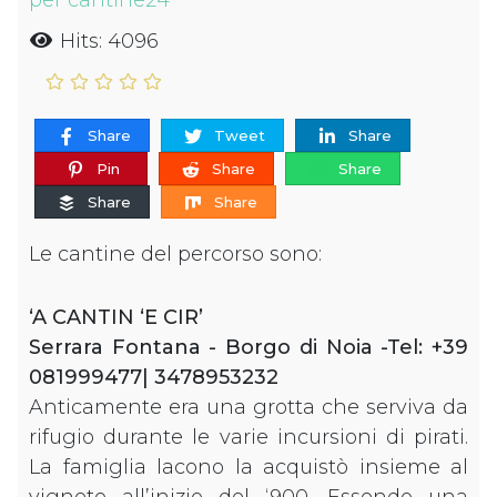
per cantine24
Hits: 4096
Share
Tweet
Share
Pin
Share
Share
Share
Share
Le cantine del percorso sono:
‘A CANTIN ‘E CIR’
Serrara Fontana - Borgo di Noia -Tel: +39
081999477| 3478953232
Anticamente era una grotta che serviva da
rifugio durante le varie incursioni di pirati.
La famiglia lacono la acquistò insieme al
vigneto all’inizio del ‘900. Essendo una