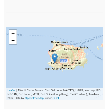
+
−
Leaflet
| Tiles © Esri -- Source: Esri, DeLorme, NAVTEQ, USGS, Intermap, iPC,
NRCAN, Esri Japan, METI, Esri China (Hong Kong), Esri (Thailand), TomTom,
2012. Data by
OpenStreetMap
, under
ODbL
.