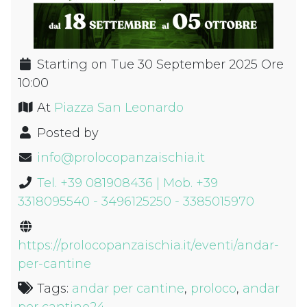
Starting on Tue 30 September 2025 Ore
10:00
At
Piazza San Leonardo
Posted by
info@prolocopanzaischia.it
Tel. +39 081908436 | Mob. +39
3318095540 - 3496125250 - 3385015970
https://prolocopanzaischia.it/eventi/andar-
per-cantine
Tags:
andar per cantine
,
proloco
,
andar