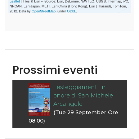
Leaflet
| Tiles © Esri -- Source: Esri, DeLorme, NAVTEQ, USGS, Intermap, iPC,
NRCAN, Esri Japan, METI, Esri China (Hong Kong), Esri (Thailand), TomTom,
2012. Data by
OpenStreetMap
, under
ODbL
.
Prossimi eventi
Festeggiamenti in
onore di San Michele
Arcangelo
(Tue 29 September Ore
08:00)