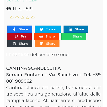
per cantine24
Hits: 4581
Share
Tweet
Share
Pin
Share
Share
Share
Share
Le cantine del percorso sono:
CANTINA SCARDECCHIA
Serrara Fontana - Via Succhivo - Tel. +39
081 909062
Cantina storica del paese, tramandata per
tre secoli da una generazione all’altra della
famiglia Iacono. Attualmente si producono
vino bianco, rosso, spumante misto e