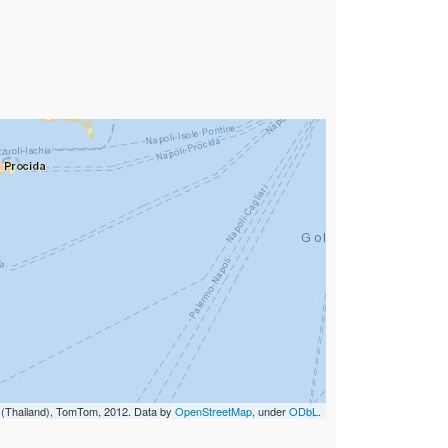
i (Thailand), TomTom, 2012. Data by
OpenStreetMap
, under
ODbL
.