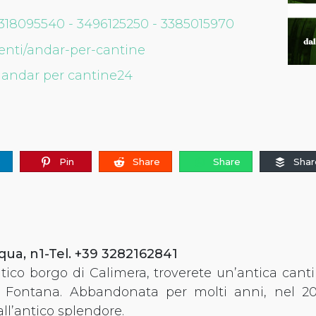
3318095540 - 3496125250 - 3385015970
venti/andar-per-cantine
,
andar per cantine24
e
Pin
Share
Share
Shar
cqua, n1-Tel. +39 3282162841
tico borgo di Calimera, troverete un’antica canti
a Fontana. Abbandonata per molti anni, nel 202
ll’antico splendore.