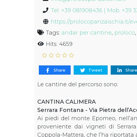
Tel. +39 081908436 | Mob. +39 
https://prolocopanzaischia.it/e
Tags:
andar per cantine
,
proloco
Hits: 4659
Share
Tweet
Shar
Le cantine del percorso sono:
CANTINA CALIMERA
Serrara Fontana - Via Pietra dell’A
Ai piedi del monte Epomeo, nell’an
proveniente dai vigneti di Serrar
Coppola-Mattera, che l’ha riportata a