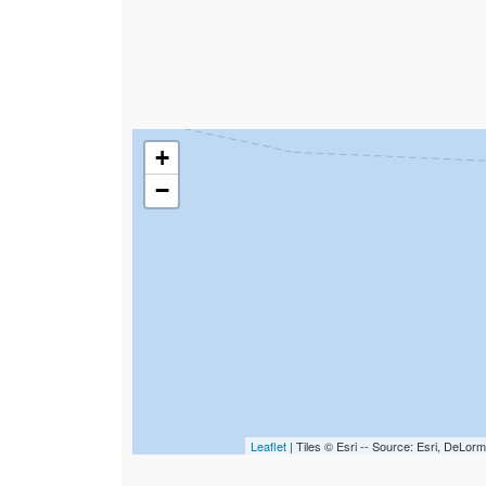
+
−
Leaflet
| Tiles © Esri -- Source: Esri, DeL