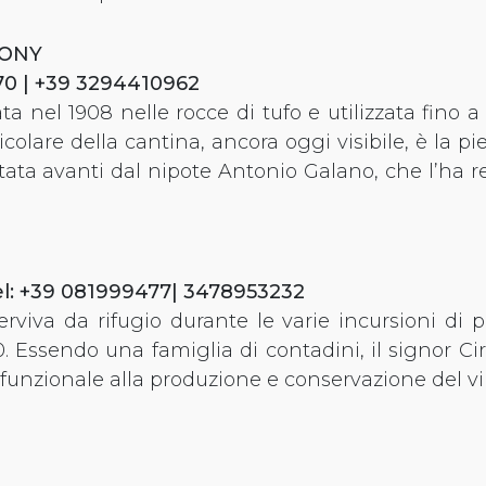
TONY
570 | +39 3294410962
a nel 1908 nelle rocce di tufo e utilizzata fino a
rticolare della cantina, ancora oggi visibile, è la p
rtata avanti dal nipote Antonio Galano, che l’ha r
Tel: +39 081999477| 3478953232
iva da rifugio durante le varie incursioni di pi
0. Essendo una famiglia di contadini, il signor Cir
unzionale alla produzione e conservazione del vi