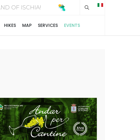
Type 2 or more chara
SLAND OF ISCHIA!
HIKES
MAP
SERVICES
EVENTS