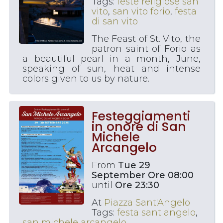
Tags:
feste religiose san
vito
,
san vito forio
,
festa
di san vito
The Feast of St. Vito, the
patron saint of Forio as
a beautiful pearl in a month, June,
speaking of sun, heat and intense
colors given to us by nature.
Festeggiamenti
in onore di San
Michele
Arcangelo
From
Tue 29
September Ore 08:00
until
Ore 23:30
At
Piazza Sant'Angelo
Tags:
festa sant angelo
,
san michele arcangelo