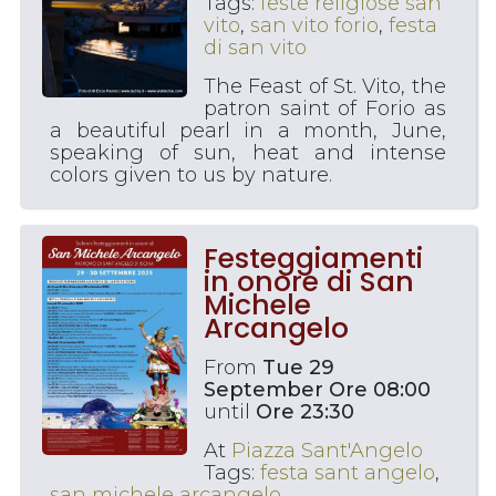
Tags:
feste religiose san
vito
,
san vito forio
,
festa
di san vito
The Feast of St. Vito, the
patron saint of Forio as
a beautiful pearl in a month, June,
speaking of sun, heat and intense
colors given to us by nature.
Festeggiamenti
in onore di San
Michele
Arcangelo
From
Tue 29
September Ore 08:00
until
Ore 23:30
At
Piazza Sant'Angelo
Tags:
festa sant angelo
,
san michele arcangelo