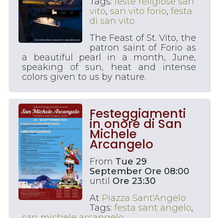
Tags:
feste religiose san
vito
,
san vito forio
,
festa
di san vito
The Feast of St. Vito, the
patron saint of Forio as
a beautiful pearl in a month, June,
speaking of sun, heat and intense
colors given to us by nature.
Festeggiamenti
in onore di San
Michele
Arcangelo
From
Tue 29
September Ore 08:00
until
Ore 23:30
At
Piazza Sant'Angelo
Tags:
festa sant angelo
,
san michele arcangelo