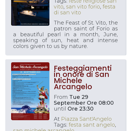
Tags:
feste religiose san
vito
,
san vito forio
,
festa
di san vito
The Feast of St. Vito, the
patron saint of Forio as
a beautiful pearl in a month, June,
speaking of sun, heat and intense
colors given to us by nature.
Festeggiamenti
in onore di San
Michele
Arcangelo
From
Tue 29
September Ore 08:00
until
Ore 23:30
At
Piazza Sant'Angelo
Tags:
festa sant angelo
,
san michele arcangelo