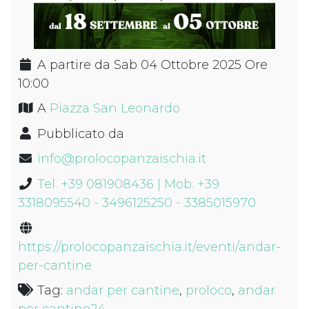
A partire da Sab 04 Ottobre 2025 Ore
10:00
A
Piazza San Leonardo
Pubblicato da
info@prolocopanzaischia.it
Tel. +39 081908436 | Mob. +39
3318095540 - 3496125250 - 3385015970
https://prolocopanzaischia.it/eventi/andar-
per-cantine
Tag:
andar per cantine
,
proloco
,
andar