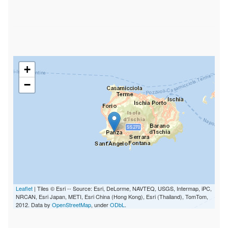
+
−
Leaflet
| Tiles © Esri -- Source: Esri, DeLorme, NAVTEQ, USGS, Intermap, iPC,
NRCAN, Esri Japan, METI, Esri China (Hong Kong), Esri (Thailand), TomTom,
2012. Data by
OpenStreetMap
, under
ODbL
.