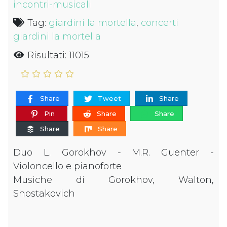
incontri-musicali
Tag:
giardini la mortella
,
concerti
giardini la mortella
Risultati: 11015
Share
Tweet
Share
Pin
Share
Share
Share
Share
Duo L. Gorokhov - M.R. Guenter -
Violoncello e pianoforte
Musiche di Gorokhov, Walton,
Shostakovich