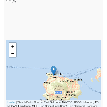
2025.
+
−
Leaflet
| Tiles © Esri -- Source: Esri, DeLorme, NAVTEQ, USGS, Intermap, iPC,
NRCAN, Esri Japan, METI, Esri China (Hong Kong), Esri (Thailand), TomTom,