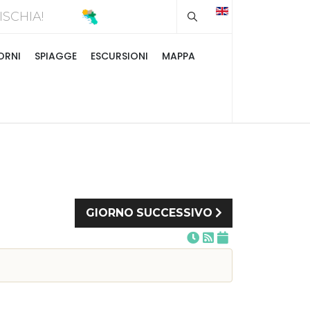
Type 2 or more chara
A D'ISCHIA!
ORNI
SPIAGGE
ESCURSIONI
MAPPA
GIORNO SUCCESSIVO