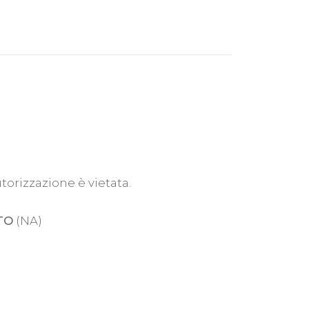
utorizzazione è vietata.
TO
(NA)