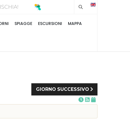
Type 2 or more chara
A D'ISCHIA!
ORNI
SPIAGGE
ESCURSIONI
MAPPA
GIORNO SUCCESSIVO