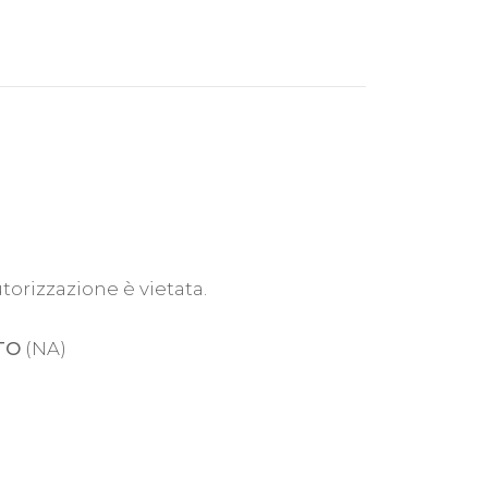
utorizzazione è vietata.
TO
(NA)