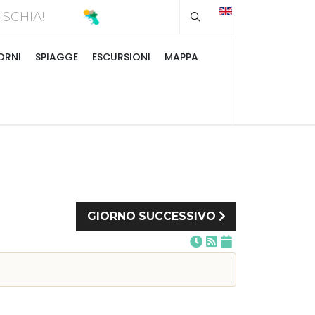
Type 2 or more chara
A D'ISCHIA!
ORNI
SPIAGGE
ESCURSIONI
MAPPA
GIORNO SUCCESSIVO