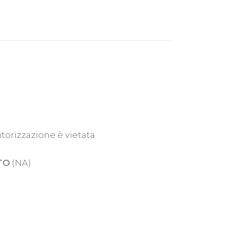
utorizzazione è vietata.
TO
(NA)