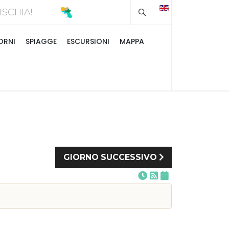
Type 2 or more chara
A D'ISCHIA!
ORNI
SPIAGGE
ESCURSIONI
MAPPA
GIORNO SUCCESSIVO