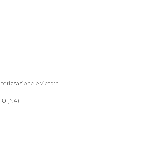
utorizzazione è vietata.
TO
(NA)