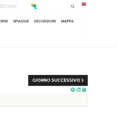
Type 2 or more chara
A D'ISCHIA!
ORNI
SPIAGGE
ESCURSIONI
MAPPA
GIORNO SUCCESSIVO