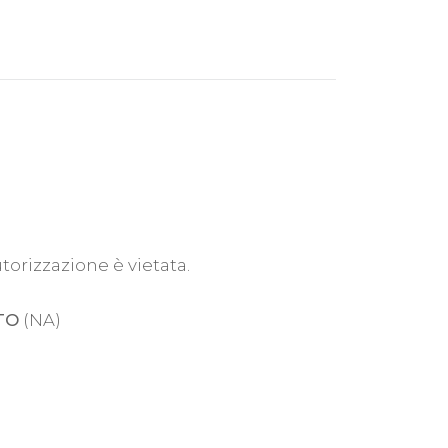
utorizzazione è vietata.
TO
(NA)