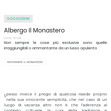
SOGGIORNI
Albergo Il Monastero
VISITE: 157209
Non sempre le cose più esclusive sono quelle
irraggiungibili o ammantante da un lusso opulento
RISTORANTE IL MONASTERO
pesso invece il pregio di qualcosa risiede proprio
S
nella sua innocente semplicità, che nel caso di un
luogo di vacanza altro non è che l'aderenza al
contesto culturale, la cura della tradizione e